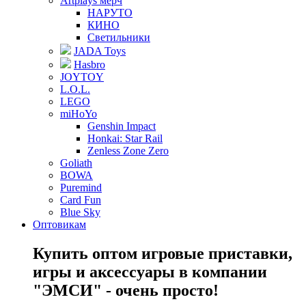
Artplays мерч
НАРУТО
КИНО
Светильники
JADA Toys
Hasbro
JOYTOY
L.O.L.
LEGO
miHoYo
Genshin Impact
Honkai: Star Rail
Zenless Zone Zero
Goliath
BOWA
Puremind
Card Fun
Blue Sky
Оптовикам
Купить оптом игровые приставки,
игры и аксессуары в компании
"ЭМСИ" - очень просто!