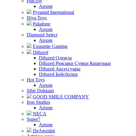
PlasToy
Архив
Pyramid International
Hiya Toys
Paladone
Архив
Diamond Select
Архив
Exquisite Gaming
Difuzed
Difuzed Одежда
Difuzed Рюкзаки Сумки Кошельки
Difuzed Аксессуары
Difuzed Бейсболки
Hot Toys
Архив
Sihir Dukkani
GOOD SMILE COMPANY
Iron Studios
Архив
NECA
Super7
Архив
DeAgostini