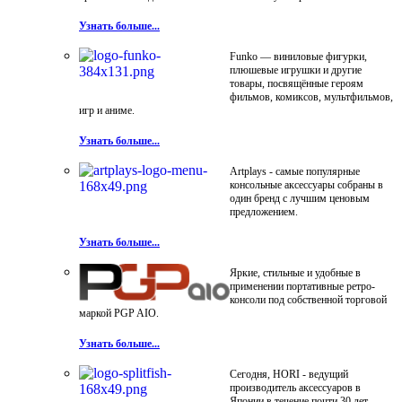
Узнать больше...
Funko — виниловые фигурки,
плюшевые игрушки и другие
товары, посвящённые героям
фильмов, комиксов, мультфильмов,
игр и аниме.
Узнать больше...
Artplays - самые популярные
консольные аксессуары собраны в
один бренд с лучшим ценовым
предложением.
Узнать больше...
Яркие, стильные и удобные в
применении портативные ретро-
консоли под собственной торговой
маркой PGP AIO.
Узнать больше...
Сегодня, HORI - ведущий
производитель аксессуаров в
Японии в течение почти 30 лет.