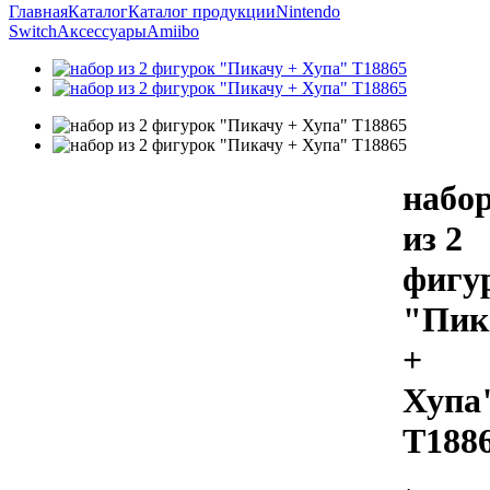
Главная
Каталог
Каталог продукции
Nintendo
Switch
Аксессуары
Amiibo
набо
из 2
фигу
"Пик
+
Хупа
Т188