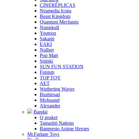
CINERÉPLICAS
Neamedia Icons
Beast Kingdom
Quantum Mechanix
Numskull
Youtooz
Sakami
EAKI
Nullset
Pop Mart
Smiski
SUN FUN STATION
Funism
TOP TOY
AET
Wuthering Waves
Bushiroad
Mofusand
Alexander
Bandai
Q posket
Tamashii Nations
Banpresto Anime Heroes
McFarlane Toys