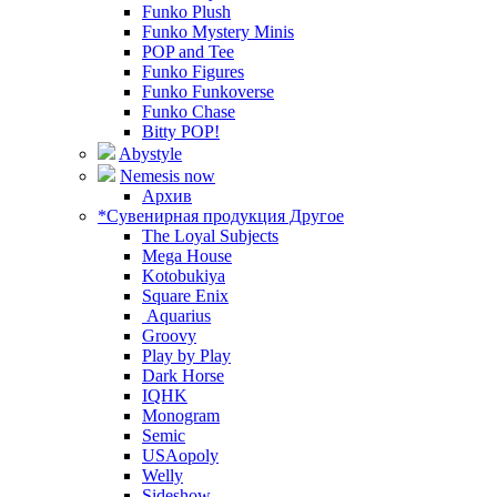
Funko Plush
Funko Mystery Minis
POP and Tee
Funko Figures
Funko Funkoverse
Funko Chase
Bitty POP!
Abystyle
Nemesis now
Архив
*Сувенирная продукция Другое
The Loyal Subjects
Mega House
Kotobukiya
Square Enix
Aquarius
Groovy
Play by Play
Dark Horse
IQHK
Monogram
Semic
USAopoly
Welly
Sideshow