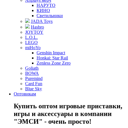
Artplays мерч
НАРУТО
КИНО
Светильники
JADA Toys
Hasbro
JOYTOY
L.O.L.
LEGO
miHoYo
Genshin Impact
Honkai: Star Rail
Zenless Zone Zero
Goliath
BOWA
Puremind
Card Fun
Blue Sky
Оптовикам
Купить оптом игровые приставки,
игры и аксессуары в компании
"ЭМСИ" - очень просто!