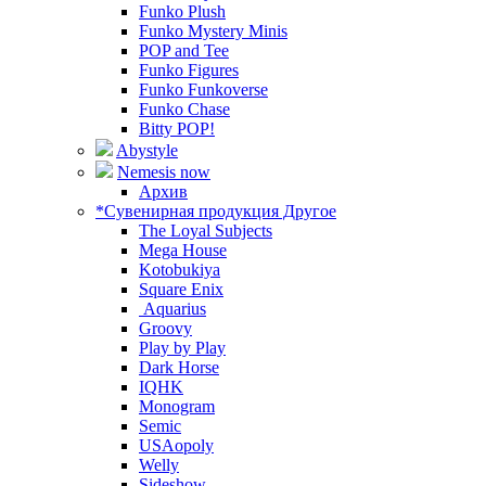
Funko Plush
Funko Mystery Minis
POP and Tee
Funko Figures
Funko Funkoverse
Funko Chase
Bitty POP!
Abystyle
Nemesis now
Архив
*Сувенирная продукция Другое
The Loyal Subjects
Mega House
Kotobukiya
Square Enix
Aquarius
Groovy
Play by Play
Dark Horse
IQHK
Monogram
Semic
USAopoly
Welly
Sideshow