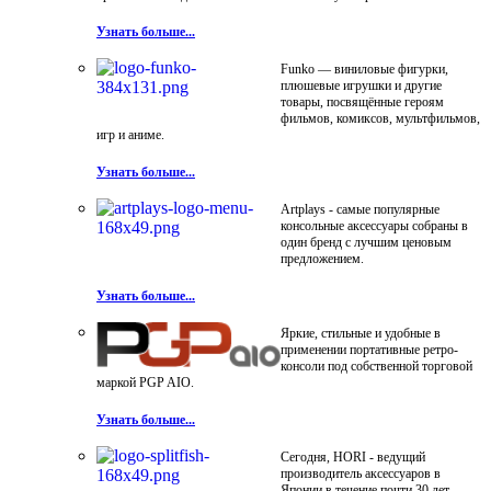
Узнать больше...
Funko — виниловые фигурки,
плюшевые игрушки и другие
товары, посвящённые героям
фильмов, комиксов, мультфильмов,
игр и аниме.
Узнать больше...
Artplays - самые популярные
консольные аксессуары собраны в
один бренд с лучшим ценовым
предложением.
Узнать больше...
Яркие, стильные и удобные в
применении портативные ретро-
консоли под собственной торговой
маркой PGP AIO.
Узнать больше...
Сегодня, HORI - ведущий
производитель аксессуаров в
Японии в течение почти 30 лет.