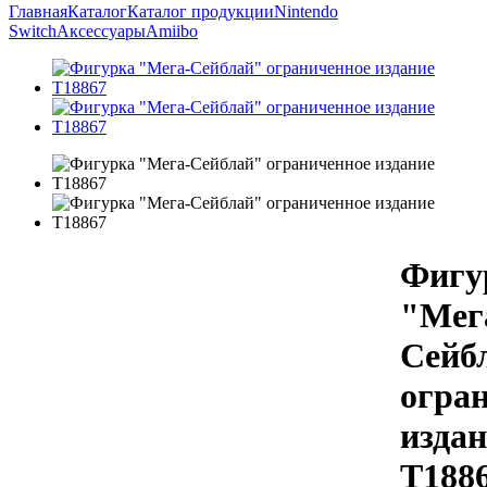
Главная
Каталог
Каталог продукции
Nintendo
Switch
Аксессуары
Amiibo
Фигу
"Мег
Сейб
огра
издан
Т188