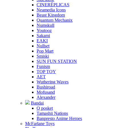
CINERÉPLICAS
Neamedia Icons
Beast Kingdom
Quantum Mechanix
Numskull
Youtooz
Sakami
EAKI
Nullset
Pop Mart
Smiski
SUN FUN STATION
Funism
TOP TOY
AET
Wuthering Waves
Bushiroad
Mofusand
Alexander
Bandai
Q posket
Tamashii Nations
Banpresto Anime Heroes
McFarlane Toys