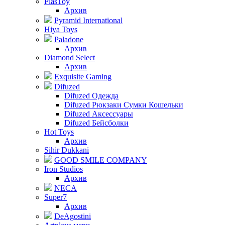
PlasToy
Архив
Pyramid International
Hiya Toys
Paladone
Архив
Diamond Select
Архив
Exquisite Gaming
Difuzed
Difuzed Одежда
Difuzed Рюкзаки Сумки Кошельки
Difuzed Аксессуары
Difuzed Бейсболки
Hot Toys
Архив
Sihir Dukkani
GOOD SMILE COMPANY
Iron Studios
Архив
NECA
Super7
Архив
DeAgostini