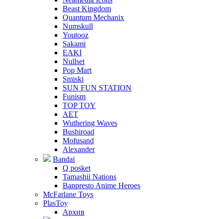
Beast Kingdom
Quantum Mechanix
Numskull
Youtooz
Sakami
EAKI
Nullset
Pop Mart
Smiski
SUN FUN STATION
Funism
TOP TOY
AET
Wuthering Waves
Bushiroad
Mofusand
Alexander
Bandai
Q posket
Tamashii Nations
Banpresto Anime Heroes
McFarlane Toys
PlasToy
Архив