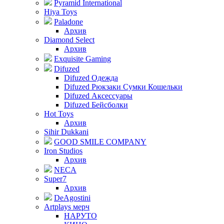
Pyramid International
Hiya Toys
Paladone
Архив
Diamond Select
Архив
Exquisite Gaming
Difuzed
Difuzed Одежда
Difuzed Рюкзаки Сумки Кошельки
Difuzed Аксессуары
Difuzed Бейсболки
Hot Toys
Архив
Sihir Dukkani
GOOD SMILE COMPANY
Iron Studios
Архив
NECA
Super7
Архив
DeAgostini
Artplays мерч
НАРУТО