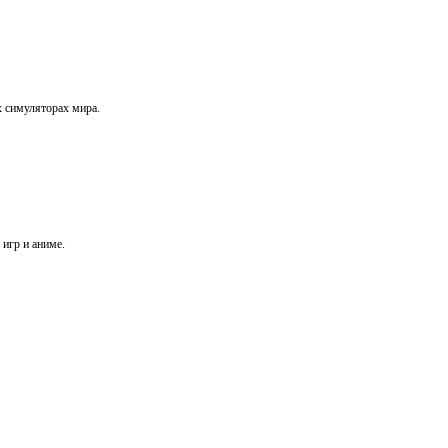
х симуляторах мира.
игр и аниме.