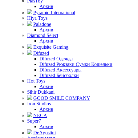
PlasToy
Архив
Pyramid International
Hiya Toys
Paladone
Архив
Diamond Select
Архив
Exquisite Gaming
Difuzed
Difuzed Одежда
Difuzed Рюкзаки Сумки Кошельки
Difuzed Аксессуары
Difuzed Бейсболки
Hot Toys
Архив
Sihir Dukkani
GOOD SMILE COMPANY
Iron Studios
Архив
NECA
Super7
Архив
DeAgostini