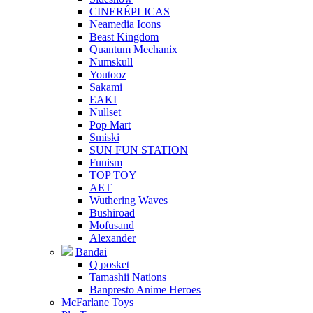
CINERÉPLICAS
Neamedia Icons
Beast Kingdom
Quantum Mechanix
Numskull
Youtooz
Sakami
EAKI
Nullset
Pop Mart
Smiski
SUN FUN STATION
Funism
TOP TOY
AET
Wuthering Waves
Bushiroad
Mofusand
Alexander
Bandai
Q posket
Tamashii Nations
Banpresto Anime Heroes
McFarlane Toys