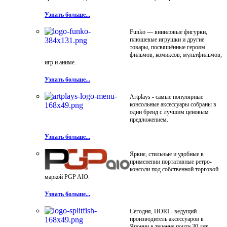
Узнать больше...
Funko — виниловые фигурки,
плюшевые игрушки и другие
товары, посвящённые героям
фильмов, комиксов, мультфильмов,
игр и аниме.
Узнать больше...
Artplays - самые популярные
консольные аксессуары собраны в
один бренд с лучшим ценовым
предложением.
Узнать больше...
Яркие, стильные и удобные в
применении портативные ретро-
консоли под собственной торговой
маркой PGP AIO.
Узнать больше...
Сегодня, HORI - ведущий
производитель аксессуаров в
Японии в течение почти 30 лет.