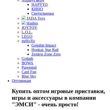
Artplays мерч
НАРУТО
КИНО
Светильники
JADA Toys
Hasbro
JOYTOY
L.O.L.
LEGO
miHoYo
Genshin Impact
Honkai: Star Rail
Zenless Zone Zero
Goliath
BOWA
Puremind
Card Fun
Blue Sky
Оптовикам
Купить оптом игровые приставки,
игры и аксессуары в компании
"ЭМСИ" - очень просто!