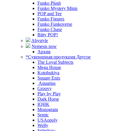
Funko Plush
Funko Mystery Minis
POP and Tee
Funko Figures
Funko Funkoverse
Funko Chase
Bitty POP!
Abystyle
Nemesis now
Архив
*Сувенирная продукция Другое
The Loyal Subjects
Mega House
Kotobukiya
Square Enix
Aquarius
Groovy
Play by Play
Dark Horse
IQHK
Monogram
Semic
USAopoly
Welly
Sideshow